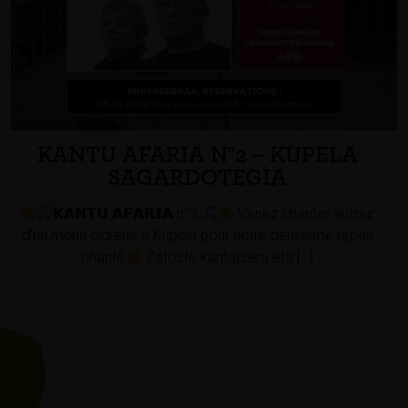
KANTU AFARIA N°2 – KUPELA
SAGARDOTEGIA
𝗞𝗔𝗡𝗧𝗨 𝗔𝗙𝗔𝗥𝗜𝗔 n°2
Venez chanter autour
d’un menu cidrerie à Kupela pour notre deuxième repas
chanté
Zatozte kantatzera eta […]