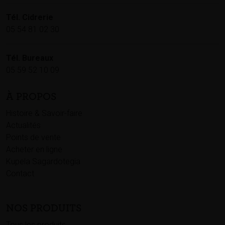
Tél. Cidrerie
05 54 81 02 30
Tél. Bureaux
05 59 52 10 09
À PROPOS
Histoire & Savoir-faire
Actualités
Points de vente
Acheter en ligne
Kupela Sagardotegia
Contact
NOS PRODUITS
Tous les produits