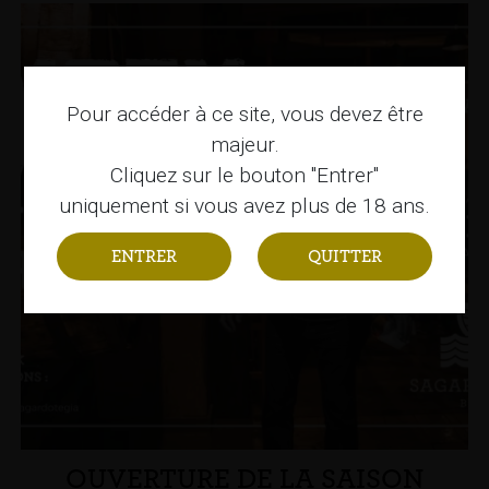
Pour accéder à ce site, vous devez être
majeur.
Cliquez sur le bouton "Entrer"
uniquement si vous avez plus de 18 ans.
QUITTER
OUVERTURE DE LA SAISON