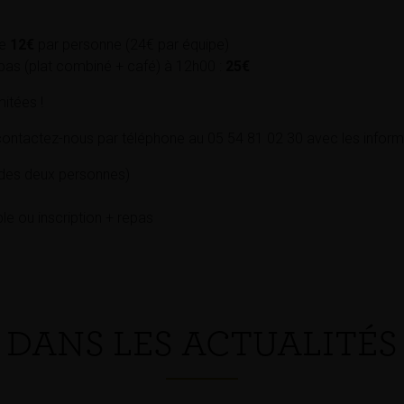
le
12€
par personne (24€ par équipe)
epas (plat combiné + café) à 12h00 :
25€
mitées !
 contactez-nous par téléphone au 05 54 81 02 30 avec les informa
es deux personnes)
ple ou inscription + repas
DANS LES ACTUALITÉS