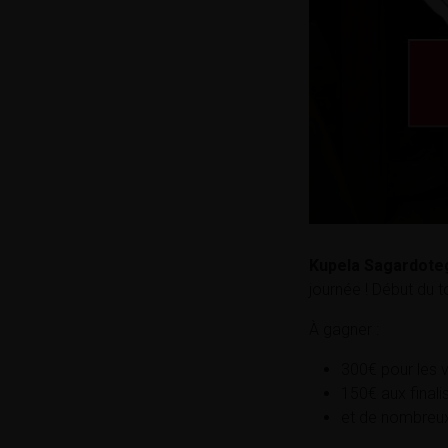
Kupela Sagardote
journée ! Début du t
À gagner :
300€ pour les 
150€ aux finali
et de nombreux