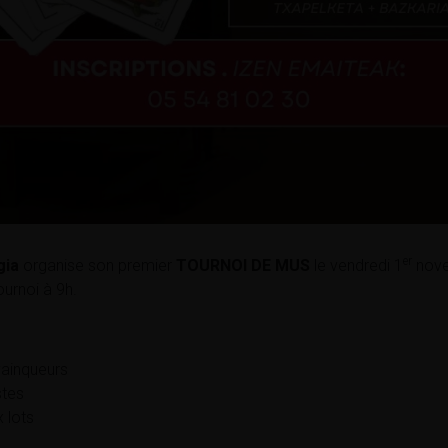
er
gia
organise son premier
TOURNOI DE MUS
le vendredi 1
nove
ournoi à 9h.
vainqueurs
stes
 lots