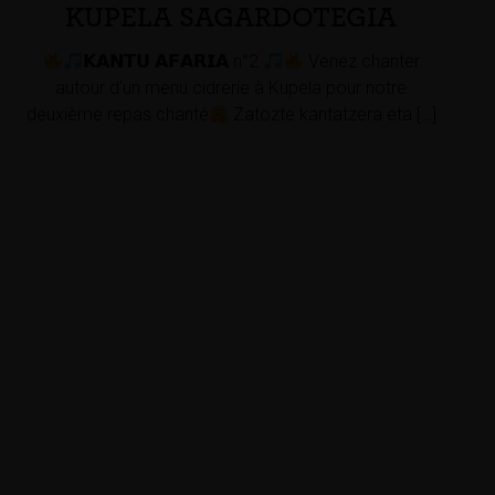
KUPELA SAGARDOTEGIA
𝗞𝗔𝗡𝗧𝗨 𝗔𝗙𝗔𝗥𝗜𝗔 n°2
Venez chanter
autour d’un menu cidrerie à Kupela pour notre
deuxième repas chanté
Zatozte kantatzera eta […]