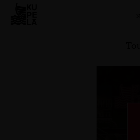
N
Tou