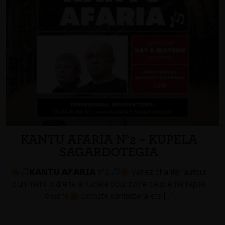
KANTU AFARIA N°2 – KUPELA
SAGARDOTEGIA
𝗞𝗔𝗡𝗧𝗨 𝗔𝗙𝗔𝗥𝗜𝗔 n°2
Venez chanter autour
d’un menu cidrerie à Kupela pour notre deuxième repas
chanté
Zatozte kantatzera eta […]