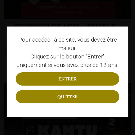
TOURNOI DE MUS – KUPELA
SAGARDOTEGIA
Pour accéder à ce site, vous devez être
Kupela Sagardotegia organise son premier TOURNOI DE
majeur.
MUS le vendredi 1er novembre, sur une journée ! Début du
Cliquez sur le bouton "Entrer"
tournoi à […]
uniquement si vous avez plus de 18 ans.
QUITTER