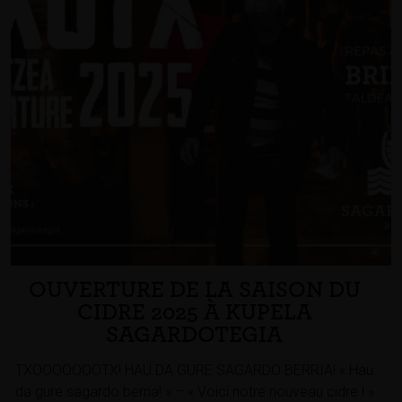
OUVERTURE DE LA SAISON DU
CIDRE 2025 À KUPELA
SAGARDOTEGIA
TXOOOOOOOTX! HAU DA GURE SAGARDO BERRIA! « Hau
da gure sagardo berria! » – « Voici notre nouveau cidre ! »