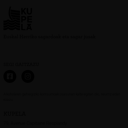
Euskal Herriko sagardoak eta sagar jusak
SEGI GAITZAZU
Alkoholaren gehiegizko kontsumoak osasunari kalte egiten dio, neurriz edan
ezazu.
KUPELA
79, Avenue Capitaine Resplandy