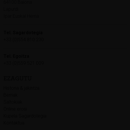
64100 Baiona
Lapurdi
Ipar Euskal Herria
Tel. Sagardotegia
+33 (0)554 810 230
Tel. Egoitza
+33 (0)559 521 009
EZAGUTU
Historia & jakintza
Berriak
Saltokiak
Online erosi
Kupela Sagardotegia
Kontaktua