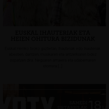
EUSKAL IHAUTERIAK ETA
HEIEN OHITURA BIZIDUNAK
Euskal Herriko txoko guztietan, Ihauteriak edo Inauteriak
abestien, dantzen, musikaren eta antzerkiaren bidez
ospatzen dira. Neguaren amaiera eta udaberriaren
etorrera […]