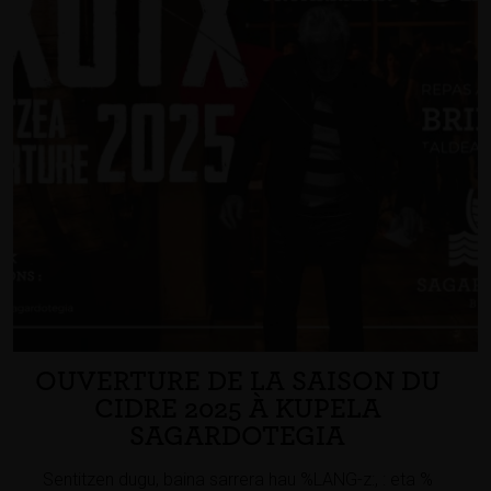
OUVERTURE DE LA SAISON DU
CIDRE 2025 À KUPELA
SAGARDOTEGIA
Sentitzen dugu, baina sarrera hau %LANG-z:, : eta %