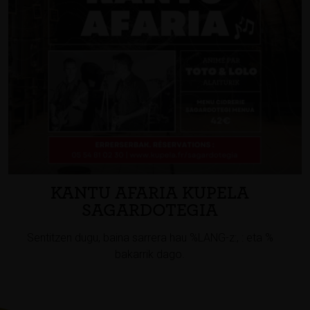
KANTU AFARIA KUPELA
SAGARDOTEGIA
Sentitzen dugu, baina sarrera hau %LANG-z:, : eta %
bakarrik dago.