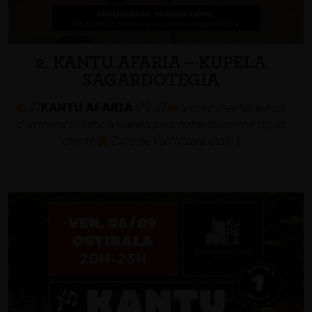
2. KANTU AFARIA – KUPELA
SAGARDOTEGIA
𝗞𝗔𝗡𝗧𝗨 𝗔𝗙𝗔𝗥𝗜𝗔 n°2
Venez chanter autour
d’un menu cidrerie à Kupela pour notre deuxième repas
chanté
Zatozte kantatzera eta […]