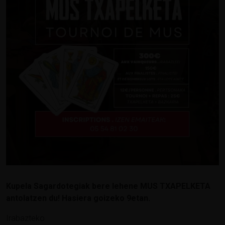
Kupela Sagardotegiak bere lehene MUS TXAPELKETA
antolatzen du! Hasiera goizeko 9etan.
Irabazteko