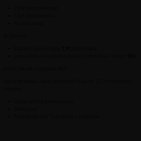
300€ irabazleentzat
150€ finalistentzat
eta lote ainitz
Bi formula :
Bakarrik izen ematea
12€
pertsonaka
Izen ematea + bazkaria (plater konbinatua + kafe) :
25€
Kasu! Lekuak mugatuak dira!
Izena emaiteko, deitu telefonoz 05 54 81 02 30 informazio
horiekin:
Izena-deitura (bikotearena)
Telefonoa
Txapelketa edo Txapelketa + bazkaria