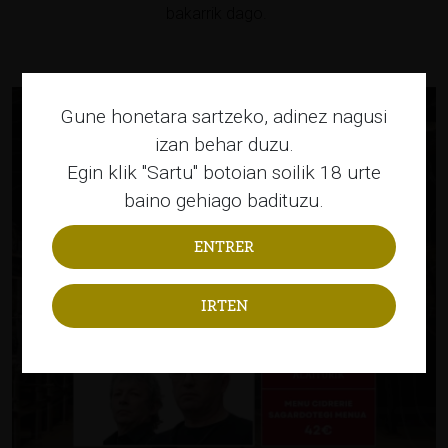
bakarrik dago.
Gune honetara sartzeko, adinez nagusi
izan behar duzu.
Egin klik "Sartu" botoian soilik 18 urte
baino gehiago badituzu.
IRTEN