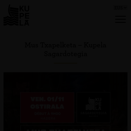
Mus Txapelketa – Kupela
Sagardotegia