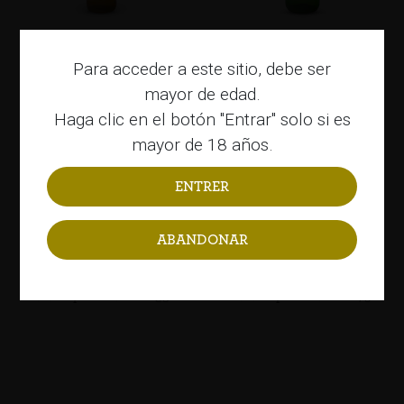
Sidra espumosa semi-seca
Sidra semi-seca espumosa
Para acceder a este sitio, debe ser
75cl
mayor de edad.
Haga clic en el botón "Entrar" solo si es
mayor de 18 años.
ABANDONAR
Sidra espumosa brut 33cl
Sidra espumosa brut 75cl