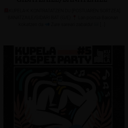
KUPELA-K KONTRATATZEN DU [POSTUAREN SORTZEA]
: BANATZAILE/GIDARI BAT (G/E)
Lan postua Baionan
kokatzen da
Zure sareari zabaldu!
[…]