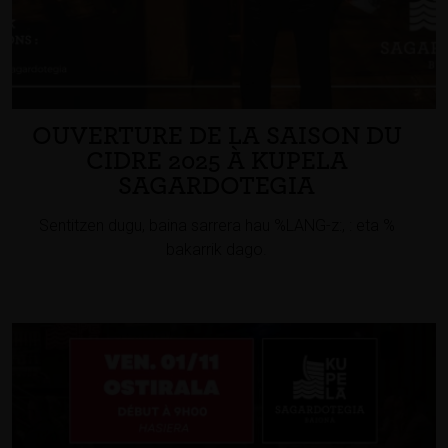
OUVERTURE DE LA SAISON DU
CIDRE 2025 À KUPELA
SAGARDOTEGIA
Sentitzen dugu, baina sarrera hau %LANG-z:, : eta %
bakarrik dago.