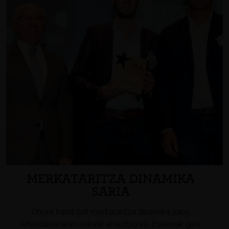
MERKATARITZA DINAMIKA
SARIA
Ohore handi bat merkataritza dinamika saria
lehendakariaren eskutik errezibitzea. Eskerrak gure