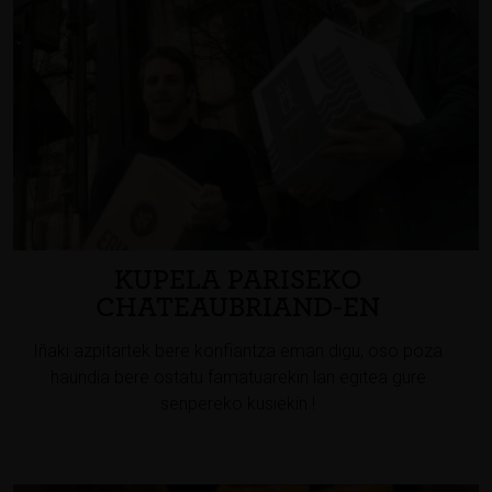
KUPELA PARISEKO
CHATEAUBRIAND-EN
Iñaki azpitartek bere konfiantza eman digu, oso poza
haundia bere ostatu famatuarekin lan egitea gure
senpereko kusiekin !