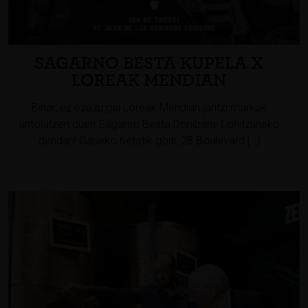
SAGARNO BESTA KUPELA X
LOREAK MENDIAN
Bihar, ez ezazu gal Loreak Mendian jantzi markak
antolatzen duen Sagarno Besta Donibane Lohitzuneko
dendan! Gaueko 6etatik goiti, 28 Boulevard […]