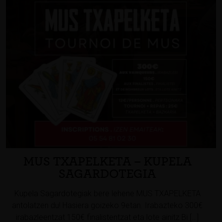
MUS TXAPELKETA – KUPELA
SAGARDOTEGIA
Kupela Sagardotegiak bere lehene MUS TXAPELKETA
antolatzen du! Hasiera goizeko 9etan. Irabazteko 300€
irabazleentzat 150€ finalistentzat eta lote ainitz Bi […]