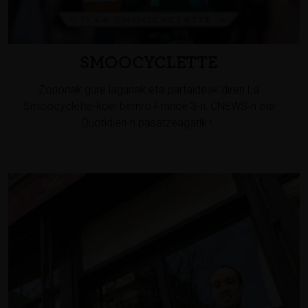
SMOOCYCLETTE
Zorionak gure lagunak eta partaideak diren La
Smoocyclette-koei berriro France 3-n, CNEWS-n eta
Quotidien-n pasatzeagatik !