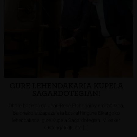
GURE LEHENDAKARIA KUPELA
SAGARDOTEGIAN!
Ohore bat izan da Jean-René Etchegaray errezibitzea,
Baionako auzapeza eta Euskal Hirigune Elkargoko
lehendakaria, gure Kupela Sagardotegian. Milesker
sustengaturik, eta […]