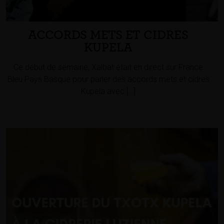
ACCORDS METS ET CIDRES
KUPELA
Ce début de semaine, Xalbat était en direct sur France
Bleu Pays Basque pour parler des accords mets et cidres
Kupela avec […]