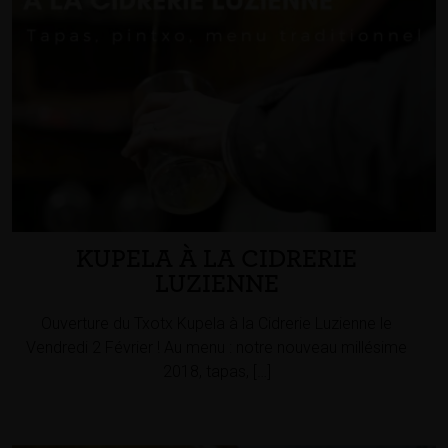
KUPELA À LA CIDRERIE
LUZIENNE
Ouverture du Txotx Kupela à la Cidrerie Luzienne le
Vendredi 2 Février ! Au menu : notre nouveau millésime
2018, tapas, […]