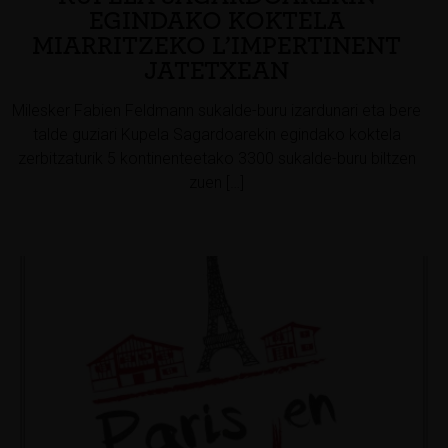
EGINDAKO KOKTELA
MIARRITZEKO L’IMPERTINENT
JATETXEAN
Milesker Fabien Feldmann sukalde-buru izardunari eta bere
talde guziari Kupela Sagardoarekin egindako koktela
zerbitzaturik 5 kontinenteetako 3300 sukalde-buru biltzen
zuen […]