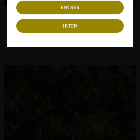
BIXINTXO BILBAO
IRTEN
Bixintxo Bilbaoren partaidea izanen gira urte huntan. Bihar
arratsean Liguillan jokatuko du Hazparnen Peio Larralden
kontra !