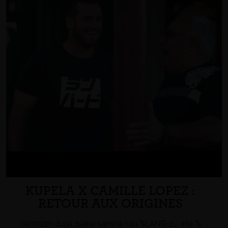
KUPELA X CAMILLE LOPEZ :
RETOUR AUX ORIGINES
Sentitzen dugu, baina sarrera hau %LANG-z:, : eta %