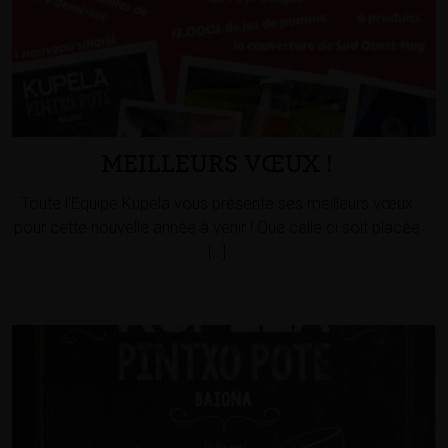
MEILLEURS VŒUX !
Toute l’Equipe Kupela vous présente ses meilleurs vœux
pour cette nouvelle année à venir ! Que celle ci soit placée
[…]