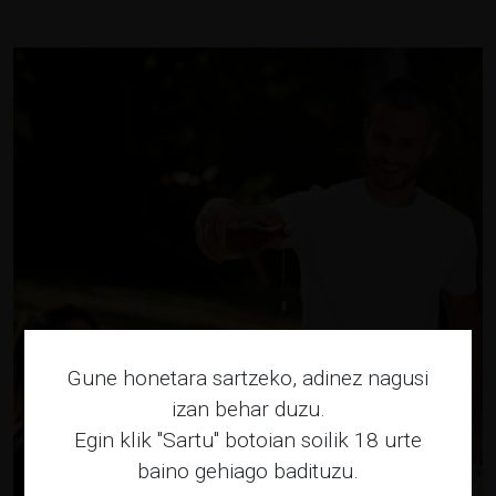
Gune honetara sartzeko, adinez nagusi
izan behar duzu.
Egin klik "Sartu" botoian soilik 18 urte
baino gehiago badituzu.