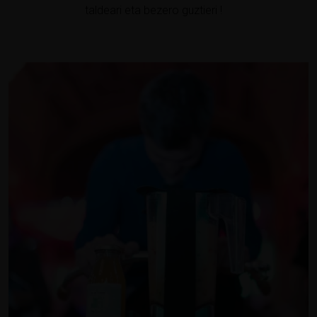
taldeari eta bezero guztieri !