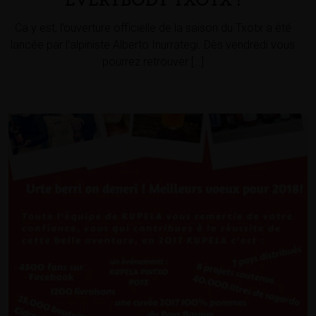
EVERYBODY TXOTX !
Ca y est, l’ouverture officielle de la saison du Txotx a été
lancée par l’alpiniste Alberto Inurrategi. Dès vendredi vous
pourrez retrouver […]