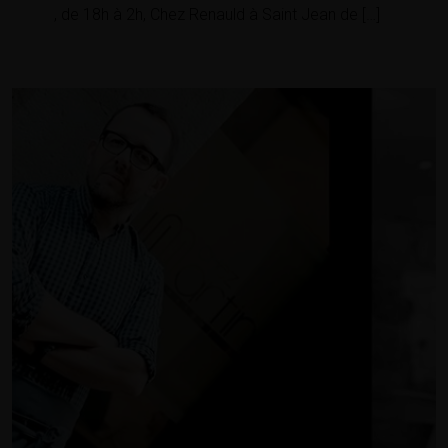
, de 18h à 2h, Chez Renauld à Saint Jean de […]