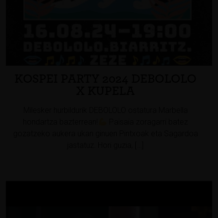
KOSPEI PARTY 2024 DEBOLOLO
X KUPELA
Milesker hurbildurik DEBOLOLO ostatura Marbella
hondartza bazterrean!
Paisaia zoragarri batez
gozatzeko aukera ukan ginuen Pintxoak eta Sagardoa
jastatuz. Hori guzia, […]