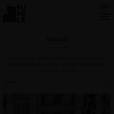
Berriak
Proiektu berriak, ekitaldiak, lankidetzak, errezetak, janari-
konbinazioak, gure bezeroak, segi itzazu Kupelaren berri
guztiak gure blogean!