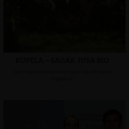
KUPELA – SAGAR JUSA BIO
Gure Sagar Jusa berria hor dago, eta urte huntan
organikoa !