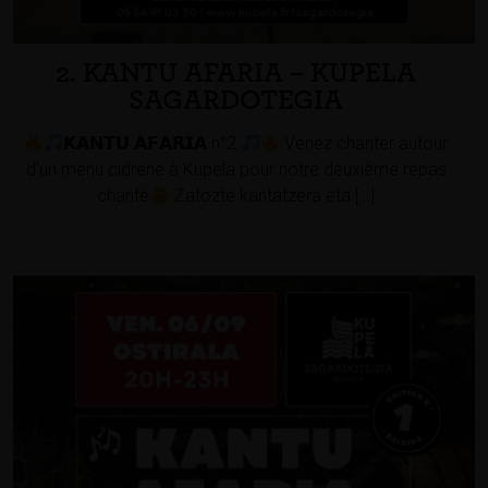
2. KANTU AFARIA – KUPELA
SAGARDOTEGIA
𝗞𝗔𝗡𝗧𝗨 𝗔𝗙𝗔𝗥𝗜𝗔 n°2
Venez chanter autour
d’un menu cidrerie à Kupela pour notre deuxième repas
chanté
Zatozte kantatzera eta […]