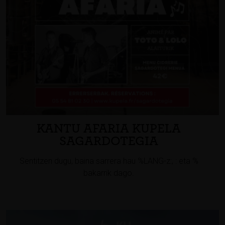
KANTU AFARIA KUPELA
SAGARDOTEGIA
Sentitzen dugu, baina sarrera hau %LANG-z:, : eta %
bakarrik dago.