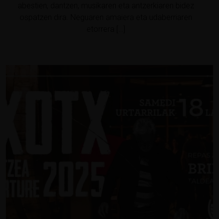
abestien, dantzen, musikaren eta antzerkiaren bidez
ospatzen dira. Neguaren amaiera eta udaberriaren
etorrera […]