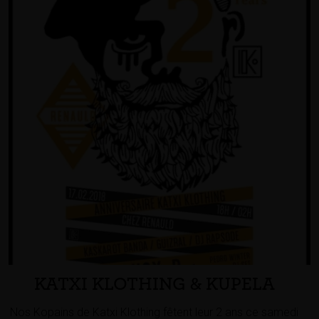
KATXI KLOTHING & KUPELA
Nos Kopains de Katxi Klothing fêtent leur 2 ans ce samedi